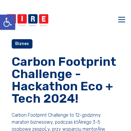
Skip
to
Regionalny Instytut rozwoju Edukacji
content
Otwórz pasek narzędzi
Otw
Biznes
Carbon Footprint
Challenge -
Hackathon Eco +
Tech 2024!
Carbon Footprint Challenge to 12-godzinny
maraton biznesowy, podczas ktĂłrego 3-5
osobowe zespoĹy, przy wsparciu mentorĂłw