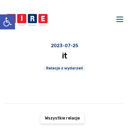
Skip
to
Regionalny Instytut rozwoju Edukacji
content
Otwórz pasek narzędzi
Otw
2023-07-25
it
Relacje z wydarzeń
Wszystkie relacje